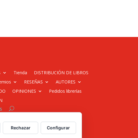
s
Tienda
DISTRIBUCIÓN DE LIBROS
emios
RESEÑAS
AUTORES
DO
OPINIONES
Pedidos librerías
N
s
 web para empresas
Rechazar
Configurar