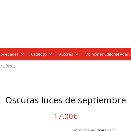
Novedades
Catálogo
Autores
Opiniones Editorial Adar
Oscuras luces de septiembre
17.00
€
ISBN 978-84-17362-78-2