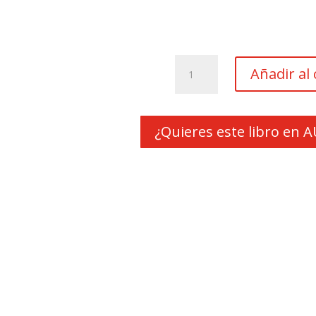
Oscuras
Añadir al 
luces
de
septiembre
cantidad
¿Quieres este libro en