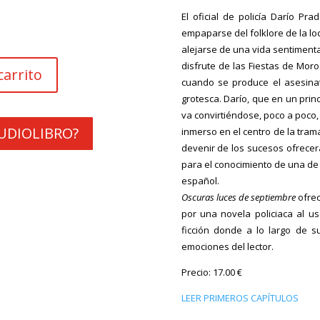
El oficial de policía Darío P
empaparse del folklore de la lo
alejarse de una vida sentimental
disfrute de las Fiestas de Moro
carrito
cuando se produce el asesin
grotesca. Darío, que en un prin
va convirtiéndose, poco a poco,
 AUDIOLIBRO?
inmerso en el centro de la trama
devenir de los sucesos ofrecer
para el conocimiento de una de 
español.
Oscuras luces de septiembre
ofrec
por una novela policiaca al u
ficción donde a lo largo de su
emociones del lector.
Precio: 17.00 €
LEER PRIMEROS CAPÍTULOS