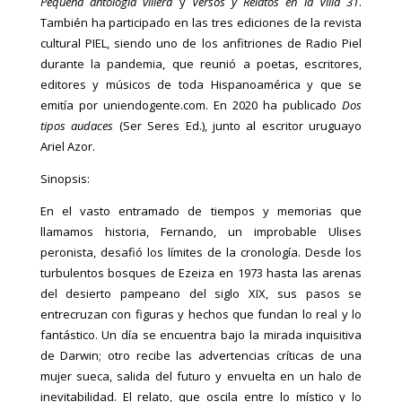
Pequeña antología villera
y
Versos y Relatos en la Villa 31
.
También ha participado en las tres ediciones de la revista
cultural PIEL, siendo uno de los anfitriones de Radio Piel
durante la pandemia, que reunió a poetas, escritores,
editores y músicos de toda Hispanoamérica y que se
emitía por uniendogente.com. En 2020 ha publicado
Dos
tipos audaces
(Ser Seres Ed.), junto al escritor uruguayo
Ariel Azor.
Sinopsis:
En el vasto entramado de tiempos y memorias que
llamamos historia, Fernando, un improbable Ulises
peronista, desafió los límites de la cronología. Desde los
turbulentos bosques de Ezeiza en 1973 hasta las arenas
del desierto pampeano del siglo XIX, sus pasos se
entrecruzan con figuras y hechos que fundan lo real y lo
fantástico. Un día se encuentra bajo la mirada inquisitiva
de Darwin; otro recibe las advertencias críticas de una
mujer sueca, salida del futuro y envuelta en un halo de
inevitabilidad. El relato, que oscila entre lo místico y lo