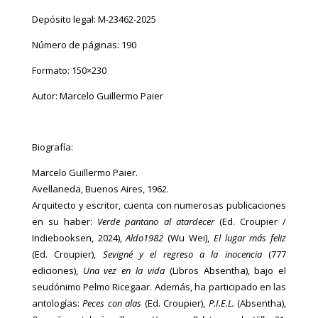
Depósito legal:
M-23462-2025
Número de páginas: 190
Formato: 150×230
Autor: Marcelo Guillermo Paier
Biografía:
Marcelo Guillermo Paier.
Avellaneda, Buenos Aires, 1962.
Arquitecto y escritor, cuenta con numerosas publicaciones
en su haber:
Verde pantano al atardecer
(Ed. Croupier /
Indiebooksen, 2024),
Aldo1982
(Wu Wei),
El lugar más feliz
(Ed. Croupier),
Sevigné y el regreso a la inocencia
(777
ediciones),
Una vez en la vida
(Libros Absentha), bajo el
seudónimo Pelmo Ricegaar. Además, ha participado en las
antologías:
Peces con alas
(Ed. Croupier),
P.I.E.L.
(Absentha),