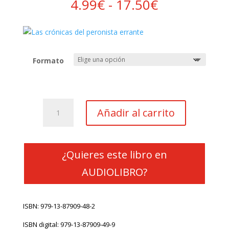
Rango
4.99
€
-
17.50
€
de
precios:
desde
4.99€
hasta
Formato
17.50€
Las
Añadir al carrito
crónicas
del
peronista
errante
¿Quieres este libro en
cantidad
AUDIOLIBRO?
ISBN:
979-13-87909-48-2
ISBN digital:
979-13-87909-49-9