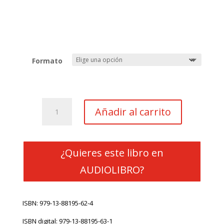
Formato
La
Añadir al carrito
niña
de
los
miedos
¿Quieres este libro en
cantidad
AUDIOLIBRO?
ISBN: 979-13-88195-62-4
ISBN digital: 979-13-88195-63-1