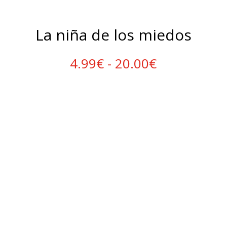
La niña de los miedos
Rango
4.99
€
-
20.00
€
de
precios:
desde
4.99€
hasta
20.00€