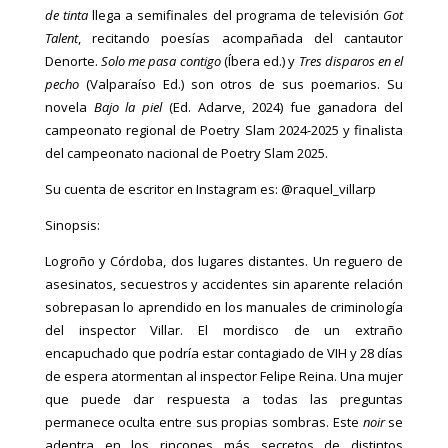
de tinta
llega a semifinales del programa de televisión
Got
Talent
, recitando poesías acompañada del cantautor
Denorte.
Solo me pasa
contigo
(Íbera ed.) y
Tres disparos en el
pecho
(Valparaíso Ed.) son otros de sus poemarios. Su
novela
Bajo la piel
(Ed. Adarve, 2024) fue ganadora del
campeonato regional de Poetry Slam 2024-2025 y finalista
del campeonato nacional de Poetry Slam 2025.
Su cuenta de escritor en Instagram es: @raquel_villarp
Sinopsis:
Logroño y Córdoba, dos lugares distantes. Un reguero de
asesinatos, secuestros y accidentes sin aparente relación
sobrepasan lo aprendido en los manuales de criminología
del inspector Villar. El mordisco de un extraño
encapuchado que podría estar contagiado de VIH y 28 días
de espera atormentan al inspector Felipe Reina. Una mujer
que puede dar respuesta a todas las preguntas
permanece oculta entre sus propias sombras. Este
noir
se
adentra en los rincones más secretos de distintos