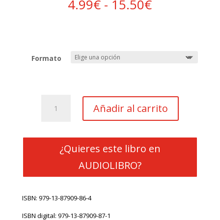
Rango
4.99
€
-
15.50
€
de
precios:
desde
4.99€
hasta
Formato
15.50€
La
Añadir al carrito
muerte
de
los
nuestros
¿Quieres este libro en
cantidad
AUDIOLIBRO?
ISBN: 979-13-87909-86-4
ISBN digital: 979-13-87909-87-1