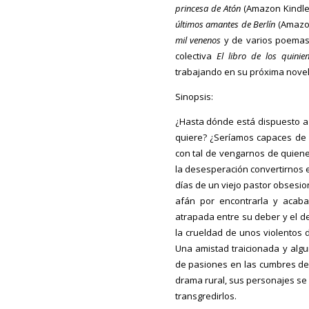
princesa de Atón
(Amazon Kindle
últimos amantes de Berlín
(Amazon
mil venenos
y de varios poemas,
colectiva
El libro de los quinien
trabajando en su próxima novel
Sinopsis:
¿Hasta dónde está dispuesto a
quiere? ¿Seríamos capaces de 
con tal de vengarnos de quien
la desesperación convertirnos 
días de un viejo pastor obsesio
afán por encontrarla y acaba
atrapada entre su deber y el d
la crueldad de unos violentos 
Una amistad traicionada y algu
de pasiones en las cumbres del
drama rural, sus personajes se 
transgredirlos.