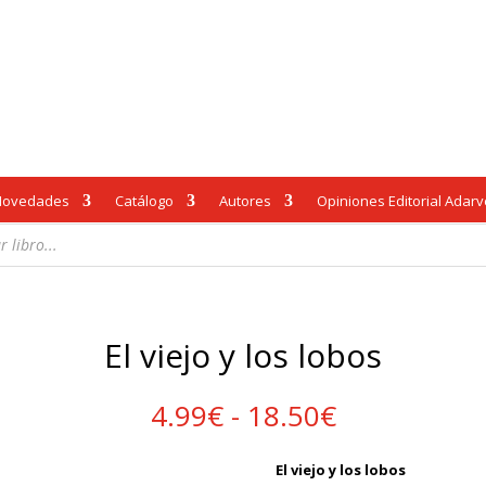
Novedades
Catálogo
Autores
Opiniones Editorial Adar
El viejo y los lobos
Rango
4.99
€
-
18.50
€
de
precios:
El viejo y los lobos