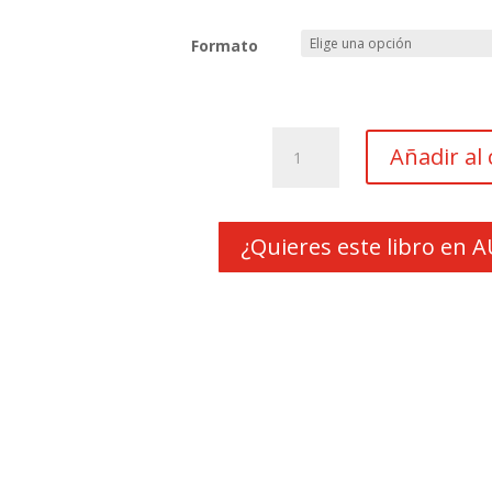
Formato
El
Añadir al 
viejo
y
los
lobos
¿Quieres este libro en
cantidad