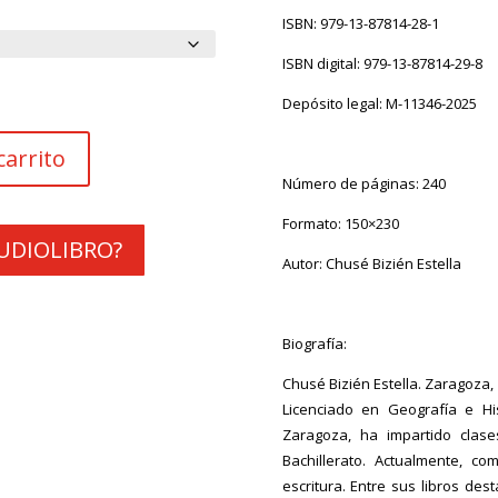
desde
4.99€
ISBN:
979-13-87814-28-1
hasta
ISBN digital:
979-13-87814-29-8
18.50€
Depósito legal:
M-11346-2025
carrito
Número de páginas: 240
Formato: 150×230
 AUDIOLIBRO?
Autor:
Chusé Bizién Estella
Biografía:
Chusé Bizién Estella. Zaragoza,
Licenciado en Geografía e Hi
Zaragoza, ha impartido clas
Bachillerato. Actualmente, c
escritura. Entre sus libros des