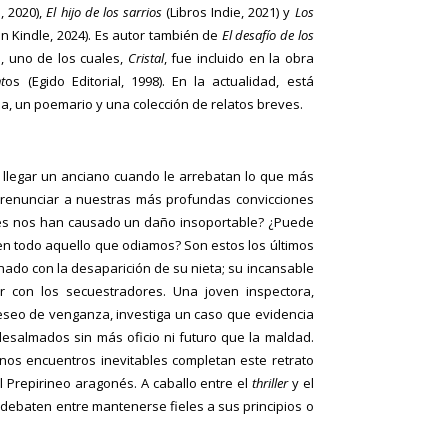
, 2020),
El hijo de los sarrios
(Libros Indie, 2021) y
Los
 Kindle, 2024). Es autor también de
El desafío de los
 uno de los cuales,
Cristal
, fue incluido en la obra
t
os (Egido Editorial, 1998). En la actualidad, está
a, un poemario y una colección de relatos breves.
 llegar un anciano cuando le arrebatan lo que más
renunciar a nuestras más profundas convicciones
es nos han causado un daño insoportable? ¿Puede
en todo aquello que odiamos? Son estos los últimos
nado con la desaparición de su nieta; su incansable
r con los secuestradores. Una joven inspectora,
eseo de venganza, investiga un caso que evidencia
desalmados sin más oficio ni futuro que la maldad.
nos encuentros inevitables completan este retrato
 Prepirineo aragonés. A caballo entre el
thriller
y el
debaten entre mantenerse fieles a sus principios o