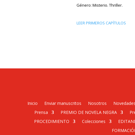
Género: Misterio. Thriller.
LEER PRIMEROS CAPÍTULOS
Inicio
Enviar manuscritos
Nosotros
Novedade
Prensa
PREMIO DE NOVELA NEGRA
Pr
PROCEDIMIENTO
Colecciones
EDITAN
FORMACIÓ