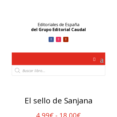
Editoriales de España
del Grupo Editorial Caudal
Búsqueda
de
productos
El sello de Sanjana
Rango
4.99
€
-
18.00
€