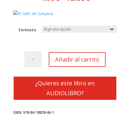
de
precios:
desde
4.99€
hasta
Formato
18.00€
El
Añadir al carrito
sello
de
Sanjana
cantidad
¿Quieres este libro en
AUDIOLIBRO?
ISBN: 978-84-18828-46-1