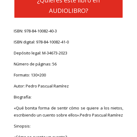
¿Quieres este libro en
se
AUDIOLIBRO?
cuenta
un
cuento?
ISBN: 978-84-10082-40-3
cantidad
ISBN digital: 978-84-10082-41-0
Depósito legal: M-34673-2023
Número de páginas: 56
Formato: 130×200
Autor: Pedro Pascual Ramírez
Biografía:
«Qué bonita forma de sentir cómo se quiere a los nietos,
escribiendo un cuento sobre ellos».Pedro Pascual Ramírez
Sinopsis:
¿Cómo se cuenta un cuento?