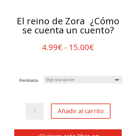
El reino de Zora ¿Cómo
se cuenta un cuento?
Rango
4.99
€
-
15.00
€
de
precios:
desde
4.99€
hasta
Formato
15.00€
El
Añadir al carrito
reino
de
Zora
¿Cómo