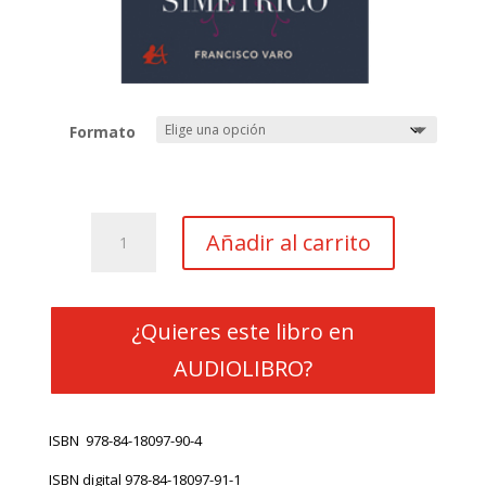
Formato
El
Añadir al carrito
árbol
simétrico
cantidad
¿Quieres este libro en
AUDIOLIBRO?
ISBN
978-84-18097-90-4
ISBN digital
978-84-18097-91-1