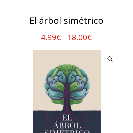
El árbol simétrico
Rango
4.99
€
-
18.00
€
de
precios:
desde
4.99€
hasta
18.00€