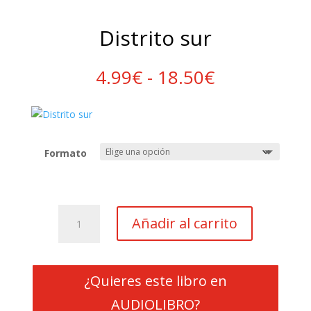
Distrito sur
Rango
4.99
€
-
18.50
€
de
precios:
desde
4.99€
hasta
Formato
18.50€
Distrito
Añadir al carrito
sur
cantidad
¿Quieres este libro en
AUDIOLIBRO?