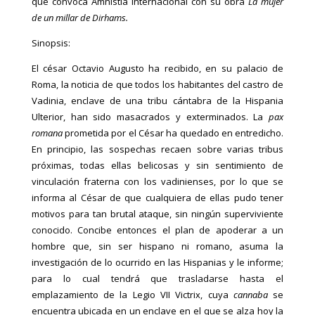
que convoca Amnistía Internacional con su obra
La mujer
de un millar de Dirhams.
Sinopsis:
El césar Octavio Augusto ha recibido, en su palacio de
Roma, la noticia de que todos los habitantes del castro de
Vadinia, enclave de una tribu cántabra de la Hispania
Ulterior, han sido masacrados y exterminados. La
pax
romana
prometida por el César ha quedado en entredicho.
En principio, las sospechas recaen sobre varias tribus
próximas, todas ellas belicosas y sin sentimiento de
vinculación fraterna con los vadinienses, por lo que se
informa al César de que cualquiera de ellas pudo tener
motivos para tan brutal ataque, sin ningún superviviente
conocido. Concibe entonces el plan de apoderar a un
hombre que, sin ser hispano ni romano, asuma la
investigación de lo ocurrido en las Hispanias y le informe;
para lo cual tendrá que trasladarse hasta el
emplazamiento de la Legio VII Victrix, cuya
cannaba
se
encuentra ubicada en un enclave en el que se alza hoy la