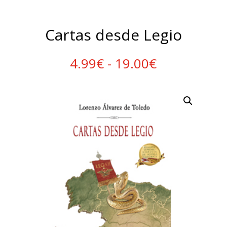
Cartas desde Legio
Rango
4.99
€
-
19.00
€
de
precios:
desde
4.99€
hasta
19.00€