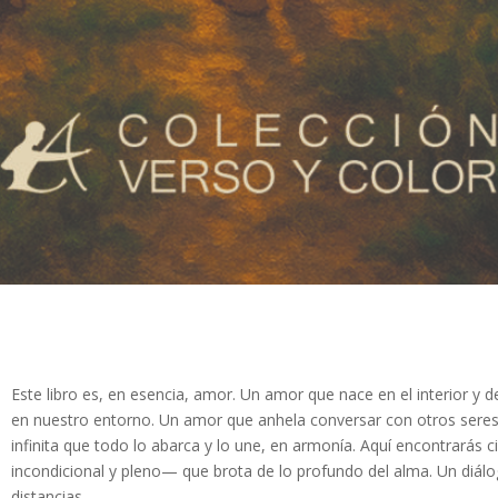
Este libro es, en esencia, amor. Un amor que nace en el interior y
en nuestro entorno. Un amor que anhela conversar con otros seres, c
infinita que todo lo abarca y lo une, en armonía. Aquí encontrará
incondicional y pleno— que brota de lo profundo del alma. Un diálo
distancias.