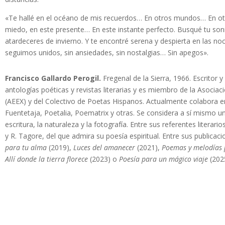
«Te hallé en el océano de mis recuerdos… En otros mundos… En otr
miedo, en este presente… En este instante perfecto. Busqué tu sonri
atardeceres de invierno. Y te encontré serena y despierta en las no
seguimos unidos, sin ansiedades, sin nostalgias… Sin apegos».
Francisco Gallardo Perogil.
Fregenal de la Sierra, 1966. Escritor 
antologías poéticas y revistas literarias y es miembro de la Asociac
(AEEX) y del Colectivo de Poetas Hispanos. Actualmente colabora en 
Fuentetaja, Poetalia, Poematrix y otras. Se considera a sí mismo un
escritura, la naturaleza y la fotografía. Entre sus referentes liter
y R. Tagore, del que admira su poesía espiritual. Entre sus publicac
para tu alma
(2019),
Luces del amanecer
(2021),
Poemas y melodías 
Allí donde la tierra florece
(2023) o
Poesía para un mágico viaje
(202