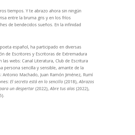
os tiempos. Y te abrazo ahora sin ningún
sa entre la bruma gris y en los fríos
ches de bendecidos sueños. En la infinidad
y poeta español, ha participado en diversas
ión de Escritores y Escritoras de Extremadura
las webs: Canal Literatura, Club de Escritura
a persona sencilla y sensible, amante de la
arios: Antonio Machado, Juan Ramón Jiménez, Rumí
iones:
El secreto está en lo sencillo
(2018),
Abrazos
para un despertar
(2022),
Abre tus alas
(2022),
5).