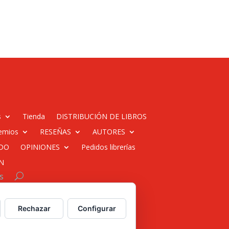
s
Tienda
DISTRIBUCIÓN DE LIBROS
emios
RESEÑAS
AUTORES
DO
OPINIONES
Pedidos librerías
N
s
 web para empresas
Rechazar
Configurar