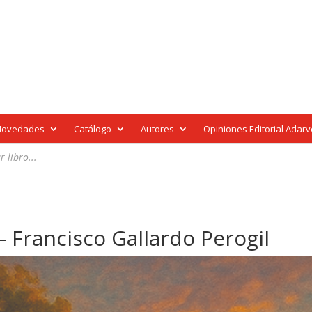
Novedades
Catálogo
Autores
Opiniones Editorial Adar
– Francisco Gallardo Perogil