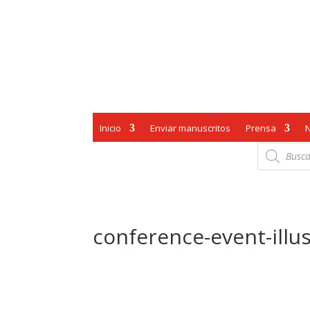
Inicio
Enviar manuscritos
Prensa
Búsqueda
de
productos
conference-event-illus