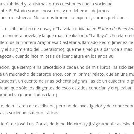
, la salubridad y tantísimas otras cuestiones que la sociedad
delante. El Estado somos nosotros, y no debemos dejarnos
uestro esfuerzo. No somos limones a exprimir, somos partícipes.
, escribí un libro de ensayo: “La vida cotidiana en
El libro de Buen A
e mi primera novela, y la que más me ilusionó: “La Raya”. Un relato e
llero de la frontera Aragonesa-Castellana, llamado Pedro Jiménez de
 y el surgimiento del Liberalismo), que me sirvió para dar vida a mas
goza-, cuando hice mi tesis de licenciatura en los años 80.
stigación, que siempre ha precedido a cada uno de mis libros, ha sido
a un muchacho de catorce años, con mi primer relato, que en una mud
ta Estados”, un cuento de unas ochenta páginas, las de un cuadernillo
idad, que sólo los dirigentes de esos estados conocían y empleaban, 
roductiva (como todas claro).
te, de mi tarea de escribidor, pero no de investigador y de conocedor
 y las sociedades democráticas
ecido), de José Luis Corral, de Irene Nemirosky (trágicamente asesin