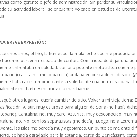
vas como gerente o jefe de administración. Sin perder su vinculación c
nada su actividad laboral, se encuentra volcado en estudios de Literat
ual.
NA BREVE EXPRESIÓN:
ace unos años, el frío, la humedad, la mala leche que me producía una
e hacerme perder mi espacio de confort. Con la idea de dejar una tierra
ue me enfrentaba en soledad, con una potente motocicleta que me pe
stepario (o así, a mí, me lo parecía) andaba en busca de mi destino (¡?
ue me había acostumbrado ante la soledad de una tierra esteparia, fr
inalmente me harto y me movió a marcharme.
usqué otros lugares, quería cambiar de sitio. Volver a mi vieja tierra:
asificación. Al sur, muy caluroso para alguien de Soria (no había dic
stepario). Cantabria; no, muy caro. Asturias, muy desconocido, muy húm
ataluña, no. No, con los separatistas (me decía). Luego: no a Extremad
evante, las islas me parecía muy agobiantes. Un punto se me antojó fá
uerto, se hacía agradable para la estancia, cerca de Benicàssim, cerc