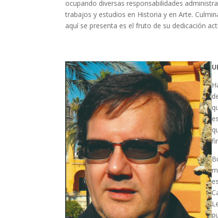
ocupando diversas responsabilidades administrati
trabajos y estudios en Historia y en Arte. Culmi
aquí se presenta es el fruto de su dedicación act
U
H
d
q
e
q
f
B
m
e
C
L
p