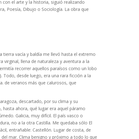
on el arte y la historia, siguió realizando
ura, Poesía, Dibujo o Sociología. La obra que
 tierra vacía y baldía me llevó hasta el extremo
 virginal, llena de naturaleza y aventura a la
rmitía recorrer aquellos paraísos como un lobo
). Todo, desde luego, era una rara ficción a la
ía. de veranos más que calurosos, que
 Zaragoza, descartado, por su clima y su
ho, hasta ahora, qué lugar era aquel páramo
edo. Galicia, muy difícil. El país vasco o
ura, no a la otra Castilla. Me quedaba sólo El
cil, entrañable: Castellón. Lugar de costa, de
a del mar. Clima benigno y próximo a todo lo que