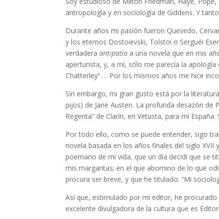
Soy estudioso de Milton Friedman, Haye, Pope, 
antropología y en sociología de Giddens. Y tant
Durante años mi pasión fueron Quevedo, Cervan
y los eternos Dostoievski, Tolstoi o Serguéi Esen
verdadera
antipatía
a una novela que en mis año
aperturista, y, a mí, sólo me parecía la apología
Chatterley” … Por los mismos años me hice incon
Sin embargo, mi gran gusto está por la literatura h
pijos) de Jane Austen. La profunda desazón de P
Regenta” de Clarín, en Vetusta, para mí Españ
Por todo ello, como se puede entender, sigo tr
novela basada en los años finales del siglo XVII
poemario de mi vida, que un día decidí que se ti
mis margaritas; en el que abomino de lo que odio
procura ser breve, y que he titulado: “Mi sociolog
Así que, estimulado por mi editor, he procurado 
excelente divulgadora de la cultura que es Editor