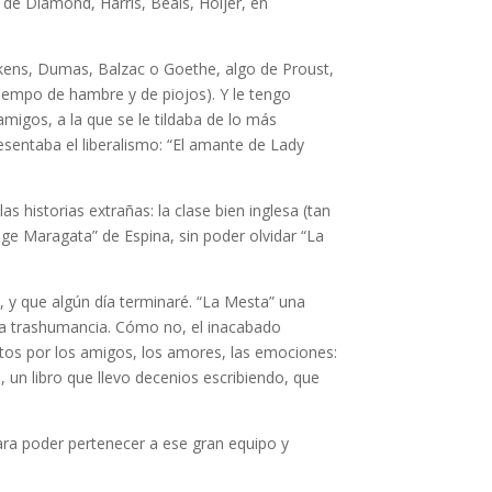
de Diamond, Harris, Beals, Hoijer, en
ens, Dumas, Balzac o Goethe, algo de Proust,
 tiempo de hambre y de piojos). Y le tengo
gos, a la que se le tildaba de lo más
resentaba el liberalismo: “El amante de Lady
las historias extrañas: la clase bien inglesa (tan
ge Maragata” de Espina, sin poder olvidar “La
 y que algún día terminaré. “La Mesta” una
de la trashumancia. Cómo no, el inacabado
entos por los amigos, los amores, las emociones:
, un libro que llevo decenios escribiendo, que
para poder pertenecer a ese gran equipo y