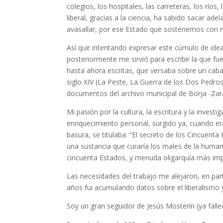
colegios, los hospitales, las carreteras, los ríos
liberal, gracias a la ciencia, ha sabido sacar a
avasallar, por ese Estado que sostenemos con n
Así que intentando expresar este cúmulo de ideas
posteriormente me sirvió para escribir la que fu
hasta ahora escritas, que versaba sobre un caba
siglo XIV (La Peste, La Guerra de los Dos Pedros
documentos del archivo municipal de Borja -Zara
Mi pasión por la cultura, la escritura y la inve
enriquecimiento personal, surgido ya, cuando er
basura, se titulaba: “El secreto de los Cincuen
una sustancia que curaría los males de la human
cincuenta Estados, y menuda oligarquía más imp
Las necesidades del trabajo me alejaron, en par
años fui acumulando datos sobre el liberalismo
Soy un gran seguidor de Jesús Mosterín (ya fall