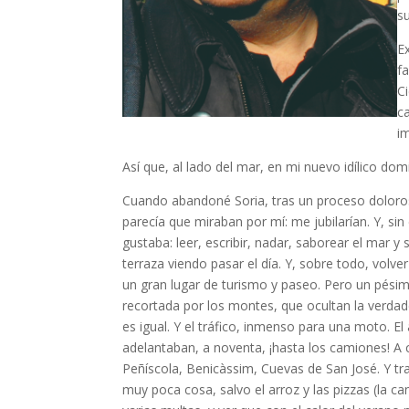
s
Ex
f
C
c
i
Así que, al lado del mar, en mi nuevo idílico do
Cuando abandoné Soria, tras un proceso doloros
parecía que miraban por mí: me jubilarían. Y, s
gustaba: leer, escribir, nadar, saborear el mar y
terraza viendo pasar el día. Y, sobre todo, vol
un gran lugar de turismo y paseo. Pero un pésimo
recortada por los montes, que ocultan la verdader
es igual. Y el tráfico, inmenso para una moto. E
adelantaban, a noventa, ¡hasta los camiones! A c
Peñíscola, Benicàssim, Cuevas de San José. Y tra
muy poca cosa, salvo el arroz y las pizzas (la c