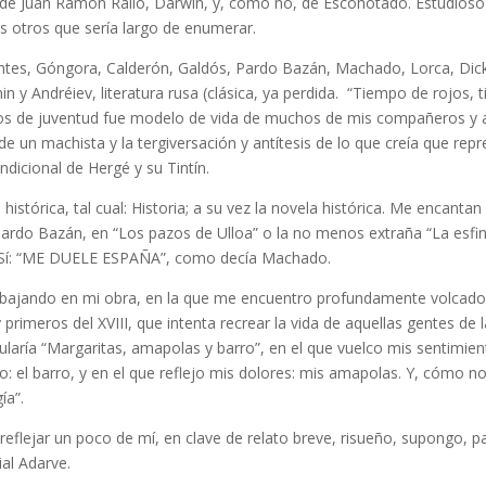
de Juan Ramón Rallo, Darwin, y, cómo no, de Escohotado. Estudioso 
os otros que sería largo de enumerar.
tes, Góngora, Calderón, Galdós, Pardo Bazán, Machado, Lorca, Dick
in y Andréiev, literatura rusa (clásica, ya perdida. “Tiempo de rojos,
s de juventud fue modelo de vida de muchos de mis compañeros y ami
 de un machista y la tergiversación y antítesis de lo que creía que rep
dicional de Hergé y su Tintín.
istórica, tal cual: Historia; a su vez la novela histórica. Me encantan 
ardo Bazán, en “Los pazos de Ulloa” o la no menos extraña “La esfin
a. Sí: “ME DUELE ESPAÑA”, como decía Machado.
abajando en mi obra, en la que me encuentro profundamente volcado,
 y primeros del XVIII, que intenta recrear la vida de aquellas gentes 
tularía “Margaritas, amapolas y barro”, en el que vuelco mis sentimi
: el barro, y en el que reflejo mis dolores: mis amapolas. Y, cómo no
ía”.
reflejar un poco de mí, en clave de relato breve, risueño, supongo, 
ial Adarve.