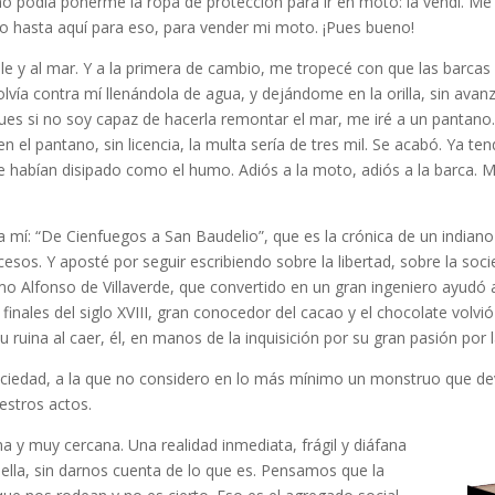
o no podía ponerme la ropa de protección para ir en moto: la vendí. M
do hasta aquí para eso, para vender mi moto. ¡Pues bueno!
le y al mar. Y a la primera de cambio, me tropecé con que las barca
lvía contra mí llenándola de agua, y dejándome en la orilla, sin ava
pues si no soy capaz de hacerla remontar el mar, me iré a un pantano.
 en el pantano, sin licencia, la multa sería de tres mil. Se acabó. Ya
e habían disipado como el humo. Adiós a la moto, adiós a la barca. Me 
mí: “De Cienfuegos a San Baudelio”, que es la crónica de un indiano 
cesos. Y aposté por seguir escribiendo sobre la libertad, sobre la soc
o Alfonso de Villaverde, que convertido en un gran ingeniero ayudó 
finales del siglo XVIII, gran conocedor del cacao y el chocolate volvi
su ruina al caer, él, en manos de la inquisición por su gran pasión por 
sociedad, a la que no considero en lo más mínimo un monstruo que de
stros actos.
a y muy cercana. Una realidad inmediata, frágil y diáfana
ella, sin darnos cuenta de lo que es. Pensamos que la