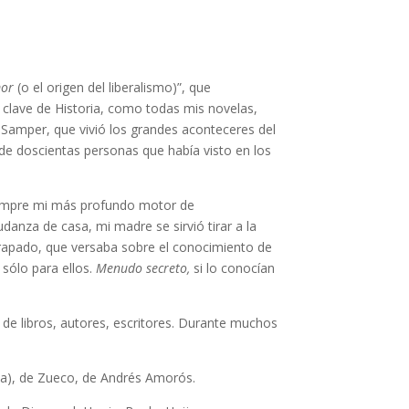
mor
(o el origen del liberalismo)”, que
n clave de Historia, como todas mis novelas,
 Samper, que vivió los grandes aconteceres del
 de doscientas personas que había visto en los
 siempre mi más profundo motor de
anza de casa, mi madre se sirvió tirar a la
 grapado, que versaba sobre el conocimiento de
sólo para ellos.
Menudo secreto,
si lo conocían
 de libros, autores, escritores. Durante muchos
ada), de Zueco, de Andrés Amorós.