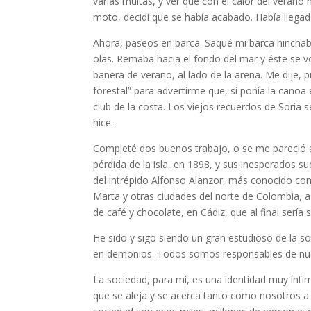
varias multas, y ver que con el calor del veran
moto, decidí que se había acabado. Había llega
Ahora, paseos en barca. Saqué mi barca hinchab
olas. Remaba hacia el fondo del mar y éste se vo
bañera de verano, al lado de la arena. Me dije, 
forestal” para advertirme que, si ponía la canoa
club de la costa. Los viejos recuerdos de Soria s
hice.
Completé dos buenos trabajo, o se me pareció a 
pérdida de la isla, en 1898, y sus inesperados su
del intrépido Alfonso Alanzor, más conocido com
Marta y otras ciudades del norte de Colombia, a 
de café y chocolate, en Cádiz, que al final sería 
He sido y sigo siendo un gran estudioso de la 
en demonios. Todos somos responsables de nue
La sociedad, para mí, es una identidad muy íntim
que se aleja y se acerca tanto como nosotros a 