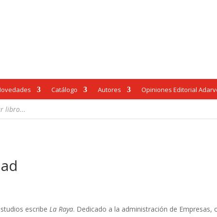
Novedades
Catálogo
Autores
Opiniones Editorial Adar
bad
 estudios escribe
La Raya
. Dedicado a la administración de Empresas, 