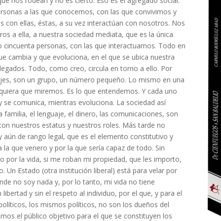
ue nos rodean y no es cierto. Eso es el agregado social.
ersonas a las que conocemos, con las que convivimos y
 con ellas, éstas, a su vez interactúan con nosotros. Nos
 a ella, a nuestra sociedad mediata, que es la única
o cincuenta personas, con las que interactuamos. Todo en
ue cambia y que evoluciona, en el que se ubica nuestra
legados. Todo, como creo, circula en torno a ello. Por
ajes, son un grupo, un número pequeño. Lo mismo en una
de quiera que miremos. Es lo que entendemos. Y cada uno
 y se comunica, mientras evoluciona. La sociedad así
a familia, el lenguaje, el dinero, las comunicaciones, son
con nuestros estatus y nuestros roles. Más tarde no
 aún de rango legal, que es el elemento constitutivo y
 a la que venero y por la que sería capaz de todo. Sin
to por la vida, si me roban mi propiedad, que les importo,
. Un Estado (otra institución liberal) está para velar por
ende no soy nada y, por lo tanto, mi vida no tiene
libertad y sin el respeto al individuo, por el que, y para el
políticos, los mismos políticos, no son los dueños del
os el público objetivo para el que se constituyen los