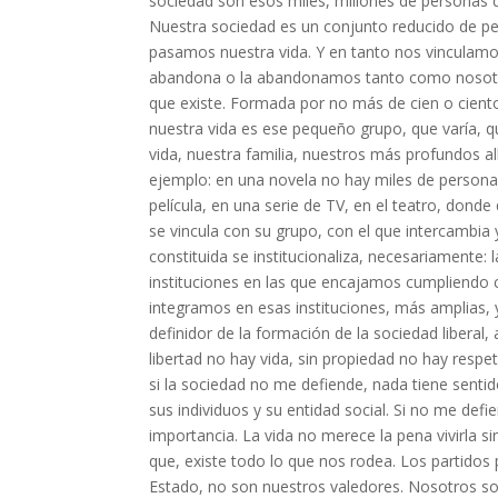
sociedad son esos miles, millones de personas q
Nuestra sociedad es un conjunto reducido de p
pasamos nuestra vida. Y en tanto nos vinculamos
abandona o la abandonamos tanto como nosotros
que existe. Formada por no más de cien o cient
nuestra vida es ese pequeño grupo, que varía, q
vida, nuestra familia, nuestros más profundos al
ejemplo: en una novela no hay miles de person
película, en una serie de TV, en el teatro, don
se vincula con su grupo, con el que intercambia
constituida se institucionaliza, necesariamente: l
instituciones en las que encajamos cumpliendo 
integramos en esas instituciones, más amplias, y
definidor de la formación de la sociedad liberal,
libertad no hay vida, sin propiedad no hay respe
si la sociedad no me defiende, nada tiene sentido
sus individuos y su entidad social. Si no me defi
importancia. La vida no merece la pena vivirla sin 
que, existe todo lo que nos rodea. Los partidos 
Estado, no son nuestros valedores. Nosotros som