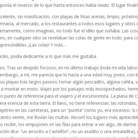
uponía el reverso de lo que hasta entonces había vivido. El lugar final
celente, sin masificación, con playas de finas arenas, limpio, próximo 
armacia, al mercado, a los restaurantes a todos esos lugares y sitio
iertamente, como imaginas, no todo fue el idilio que soñaba. Las cos
aro, en cualquier sitio se revelaban las colas de gente en todo: para co
mprescindibles. ¡Las colas! Y más…
micilio, podía dedicarme a lo que más me gustaba.
o. Tras un despido forzoso, en mi último trabajo (toda mi vida lab
in embargo, a mí, me parecía que lo hacía a una edad muy joven, con
 sus playas tras largos paseos; tomar algún pescadito, alguna cañita, 
ver a montar en moto. Viajes por los paisajes más insospechados, her
 punto de referencia para el viajero y el excursionista. La plana de 
a esencia de esta tierra. El llano, no tiene referencias: las rotondas,
l ajetreo en las carreteras, para un “pureta” como yo, era excesivo. S
iento veinte, me llovían las multas. Recorrí los lugares más apetecibl
s recibir, los empujones en las filas para entrar a ver algo, de darm
anción dice: “un arrocito a Castellón”, no un asadito o una ensaladita