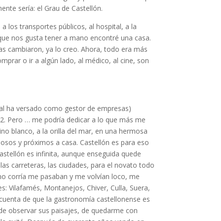
mente sería: el Grau de Castellón.
a los transportes públicos, al hospital, a la
s que nos gusta tener a mano encontré una casa.
as cambiaron, ya lo creo. Ahora, todo era más
mprar o ir a algún lado, al médico, al cine, son
oral ha versado como gestor de empresas)
 62. Pero … me podría dedicar a lo que más me
vino blanco, a la orilla del mar, en una hermosa
mosos y próximos a casa. Castellón es para eso
Castellón es infinita, aunque enseguida quede
 las carreteras, las ciudades, para el novato todo
i no corría me pasaban y me volvían loco, me
es: Vilafamés, Montanejos, Chiver, Culla, Suera,
e cuenta de que la gastronomía castellonense es
), de observar sus paisajes, de quedarme con