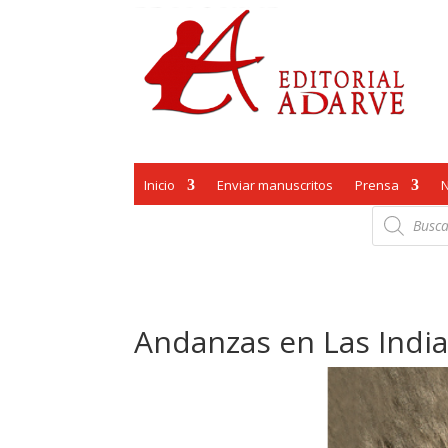
Inicio
Enviar manuscritos
Prensa
Búsqueda
de
productos
Andanzas en Las India