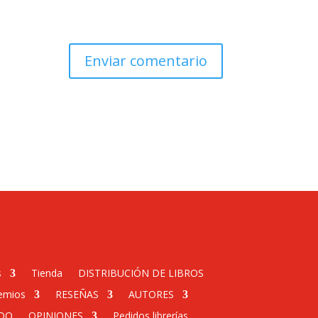
s
Tienda
DISTRIBUCIÓN DE LIBROS
emios
RESEÑAS
AUTORES
DO
OPINIONES
Pedidos librerías