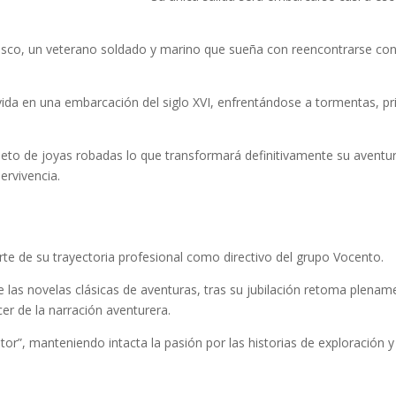
.
isco, un veterano soldado y marino que sueña con reencontrarse con J
 vida en una embarcación del siglo XVI, enfrentándose a tormentas, p
epleto de joyas robadas lo que transformará definitivamente su avent
ervivencia.
te de su trayectoria profesional como directivo del grupo Vocento.
las novelas clásicas de aventuras, tras su jubilación retoma plenamen
cer de la narración aventurera.
or”, manteniendo intacta la pasión por las historias de exploración y