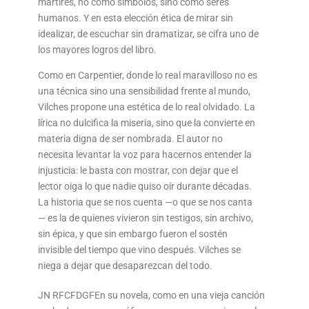
mártires, no como símbolos, sino como seres
humanos. Y en esta elección ética de mirar sin
idealizar, de escuchar sin dramatizar, se cifra uno de
los mayores logros del libro.
Como en Carpentier, donde lo real maravilloso no es
una técnica sino una sensibilidad frente al mundo,
Vilches propone una estética de lo real olvidado. La
lírica no dulcifica la miseria, sino que la convierte en
materia digna de ser nombrada. El autor no
necesita levantar la voz para hacernos entender la
injusticia: le basta con mostrar, con dejar que el
lector oiga lo que nadie quiso oír durante décadas.
La historia que se nos cuenta —o que se nos canta
— es la de quienes vivieron sin testigos, sin archivo,
sin épica, y que sin embargo fueron el sostén
invisible del tiempo que vino después. Vilches se
niega a dejar que desaparezcan del todo.
JN RFCFDGFEn su novela, como en una vieja canción