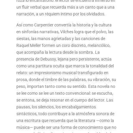
roza lo encantatorio: el lector se encuentra inmerso en
un fluir verbal que recuerda más a un canto que a una
narración, a un réquiem íntimo por los olvidados.
Así como Carpentier convertía la historia y la cultura
en sinfonías narrativas, Vilches logra que el polvo, las
siestas, las manos agrietadas y las canciones de
Raquel Meller formen un coro discreto, melancólico,
que acompaña la lectura desde la sombra. La
presencia de Debussy, lejana pero persistente, actúa
como una partitura oculta que marca la tonalidad del
relato: un impresionismo musical transfigurado en
prosa, donde el timbre de las palabras, su vibración, su
peso, importan tanto como su sentido. Esta novela no
se lee como se lee un texto convencional: se escucha,
se entona, se deja resonar en el cuerpo del lector. Las
pausas, los silencios, los encabalgamientos
sintácticos, todo contribuye a la atmósfera sonora de
una escritura que recuerda que la literatura —como la
música— puede ser una forma de conocimiento que no