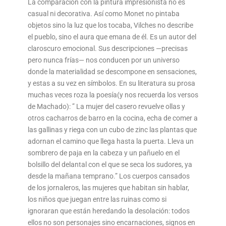
La comparación con la pintura impresionista no es
casual ni decorativa. Así como Monet no pintaba
objetos sino la luz que los tocaba, Vilches no describe
el pueblo, sino el aura que emana de él. Es un autor del
claroscuro emocional. Sus descripciones —precisas
pero nunca frías— nos conducen por un universo
donde la materialidad se descompone en sensaciones,
y estas a su vez en símbolos. En su literatura su prosa
muchas veces roza la poesía(y nos recuerda los versos
de Machado): ” La mujer del casero revuelve ollas y
otros cacharros de barro en la cocina, echa de comer a
las gallinas y riega con un cubo de zinc las plantas que
adornan el camino que llega hasta la puerta. Lleva un
sombrero de paja en la cabeza y un pañuelo en el
bolsillo del delantal con el que se seca los sudores, ya
desde la mañana temprano.” Los cuerpos cansados
de los jornaleros, las mujeres que habitan sin hablar,
los niños que juegan entre las ruinas como si
ignoraran que están heredando la desolación: todos
ellos no son personajes sino encarnaciones, signos en