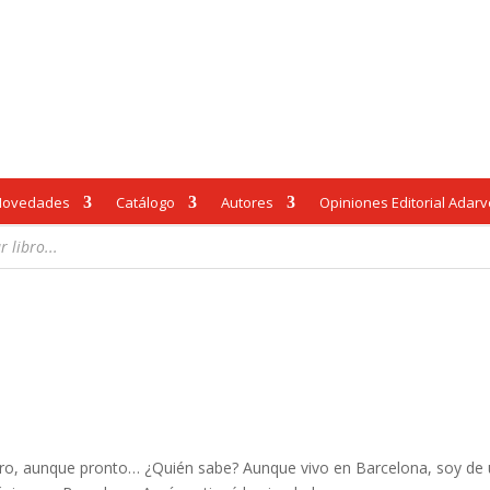
Novedades
Catálogo
Autores
Opiniones Editorial Adar
ro, aunque pronto… ¿Quién sabe? Aunque vivo en Barcelona, soy de 