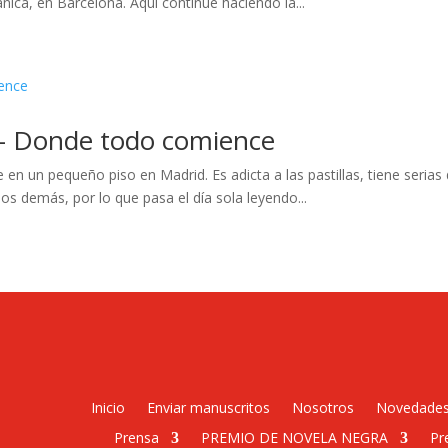
ánica, en Barcelona. Aquí continué haciendo la...
 – Donde todo comience
n un pequeño piso en Madrid. Es adicta a las pastillas, tiene serias d
los demás, por lo que pasa el día sola leyendo...
Inicio
Enviar manuscritos
Nosotros
Novedade
Prensa
PREMIO DE NOVELA NEGRA
Pr