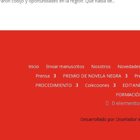
ron cobijo y oportunidades en la región. Que habla de...
Inicio
Enviar manuscritos
Nosotros
Novedade
Prensa
PREMIO DE NOVELA NEGRA
Pr
PROCEDIMIENTO
Colecciones
EDITAN
FORMACIÓ
0 elemento
Desarrollado por Diseñador