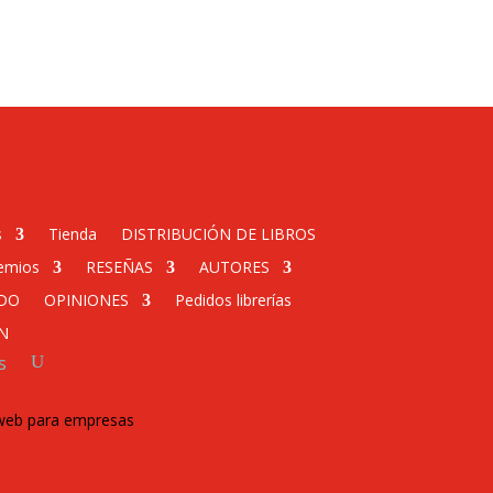
s
Tienda
DISTRIBUCIÓN DE LIBROS
emios
RESEÑAS
AUTORES
DO
OPINIONES
Pedidos librerías
N
s
 web para empresas