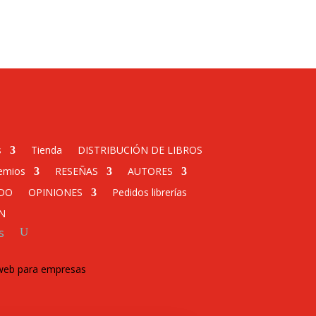
s
Tienda
DISTRIBUCIÓN DE LIBROS
emios
RESEÑAS
AUTORES
DO
OPINIONES
Pedidos librerías
N
s
 web para empresas