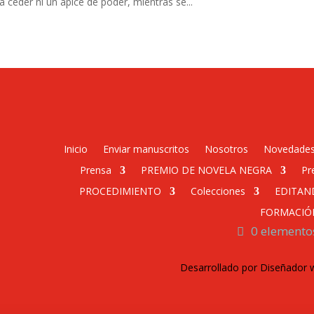
a ceder ni un ápice de poder, mientras se...
Inicio
Enviar manuscritos
Nosotros
Novedade
Prensa
PREMIO DE NOVELA NEGRA
Pr
PROCEDIMIENTO
Colecciones
EDITAN
FORMACIÓ
0 elemento
Desarrollado por Diseñador