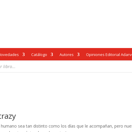
Novedades
Catálogo
Autores
Opiniones Editorial Adar
crazy
mano sea tan distinto como los días que le acompañan, pero nuestro