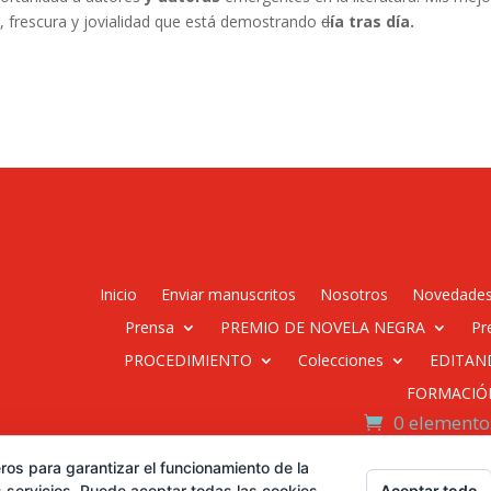
a, frescura y jovialidad que está demostrando
d
ía tras día.
Inicio
Enviar manuscritos
Nosotros
Novedade
Prensa
PREMIO DE NOVELA NEGRA
Pr
PROCEDIMIENTO
Colecciones
EDITAN
FORMACIÓ
0 elemento
ros para garantizar el funcionamiento de la
Desarrollado por Diseñador
Aceptar todo
 servicios. Puede aceptar todas las cookies,