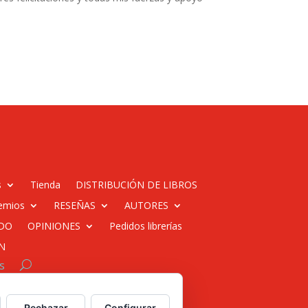
s
Tienda
DISTRIBUCIÓN DE LIBROS
emios
RESEÑAS
AUTORES
DO
OPINIONES
Pedidos librerías
N
s
 web para empresas
Rechazar
Configurar