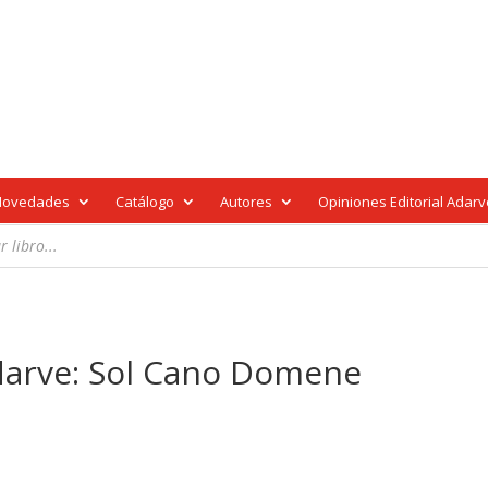
Novedades
Catálogo
Autores
Opiniones Editorial Adar
Adarve: Sol Cano Domene