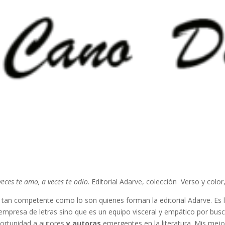
 veces te amo, a veces te odio
. Editorial Adarve, colección Verso y color
 tan competente como lo son quienes forman la editorial Adarve. Es l
presa de letras sino que es un equipo visceral y empático por busca
portunidad a autores
y autoras
emergentes en la literatura. Mis mejo