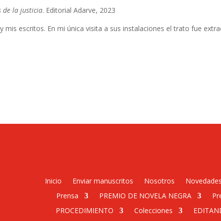
 de la justicia
. Editorial Adarve, 2023
is escritos. En mi única visita a sus instalaciones el trato fue extr
Inicio
Enviar manuscritos
Nosotros
Novedade
Prensa
PREMIO DE NOVELA NEGRA
Pr
PROCEDIMIENTO
Colecciones
EDITAN