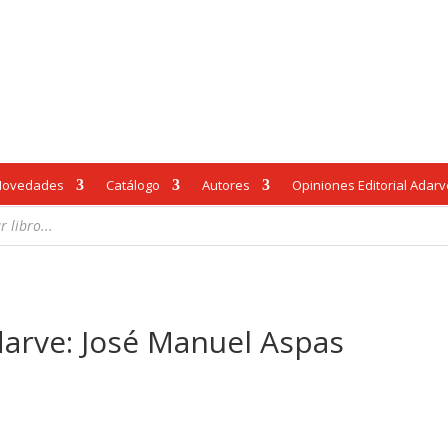
Novedades
Catálogo
Autores
Opiniones Editorial Adar
darve: José Manuel Aspas