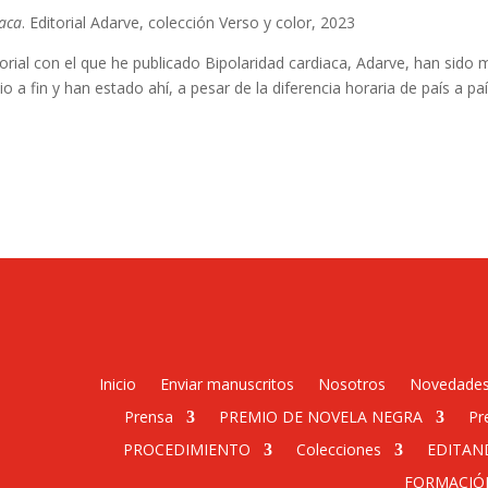
iaca
. Editorial Adarve, colección Verso y color, 2023
itorial con el que he publicado Bipolaridad cardiaca, Adarve, han si
io a fin y han estado ahí, a pesar de la diferencia horaria de país a p
Inicio
Enviar manuscritos
Nosotros
Novedade
Prensa
PREMIO DE NOVELA NEGRA
Pr
PROCEDIMIENTO
Colecciones
EDITAN
FORMACIÓ