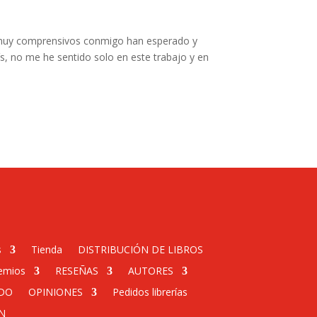
do muy comprensivos conmigo han esperado y
aís, no me he sentido solo en este trabajo y en
s
Tienda
DISTRIBUCIÓN DE LIBROS
emios
RESEÑAS
AUTORES
DO
OPINIONES
Pedidos librerías
N