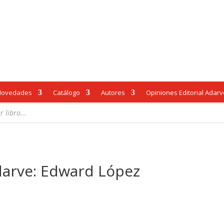
Novedades
Catálogo
Autores
Opiniones Editorial Adar
darve: Edward López