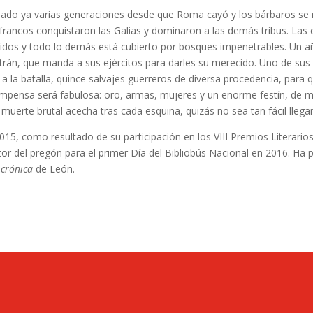
ado ya varias generaciones desde que Roma cayó y los bárbaros se r
 francos conquistaron las Galias y dominaron a las demás tribus. Las 
idos y todo lo demás está cubierto por bosques impenetrables. Un año
trán, que manda a sus ejércitos para darles su merecido. Uno de sus
 a la batalla, quince salvajes guerreros de diversa procedencia, para
ecompensa será fabulosa: oro, armas, mujeres y un enorme festín, de
muerte brutal acecha tras cada esquina, quizás no sea tan fácil llegar
015, como resultado de su participación en los VIII Premios Literarios
tor del pregón para el primer Día del Bibliobús Nacional en 2016. Ha p
 crónica
de León.