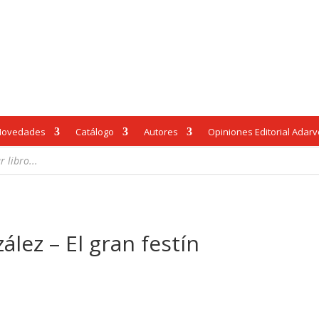
Novedades
Catálogo
Autores
Opiniones Editorial Adar
lez – El gran festín