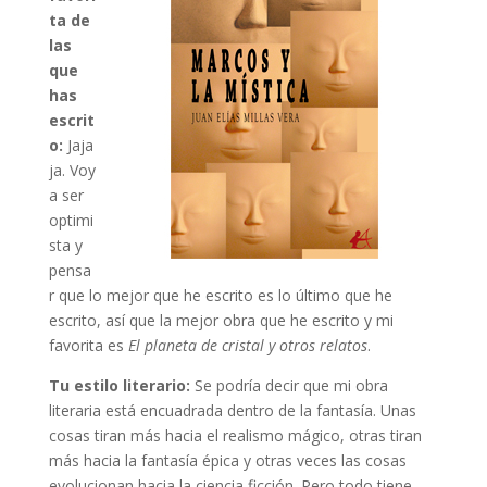
ta de
las
que
has
escrit
o:
Jaja
ja. Voy
a ser
optimi
sta y
pensa
r que lo mejor que he escrito es lo último que he
escrito, así que la mejor obra que he escrito y mi
favorita es
El planeta de cristal y otros relatos
.
Tu estilo literario:
Se podría decir que mi obra
literaria está encuadrada dentro de la fantasía. Unas
cosas tiran más hacia el realismo mágico, otras tiran
más hacia la fantasía épica y otras veces las cosas
evolucionan hacia la ciencia ficción. Pero todo tiene