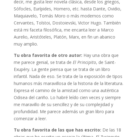
decir, me gusta leer novela clásica, desde los griegos,
Sófocles, Eurípides, Homero, etc. hasta Dante, Ovidio,
Maquiavelo, Tomás Moro o más modernos como
Cervantes, Tolstoi, Dostoievski, Victor Hugo. También
está mi faceta filosófica, me encanta leer a Marco
Aurelio, Aristóteles, Platón, Marx, en fin un abanico
muy amplio.
Tu obra favorita de otro autor:
Hay una obra que
me parece genial, se trata de
El Principito
, de Saint-
Exupéry. La gente piensa que se trata de un libro
infantil. Nada de eso. Se trata de la exposición de tipos
humanos más maravillosa de la historia de la literatura.
Expresa el camino de la amistad como una auténtica
Odisea del cariño. Lo habré leído cien veces y siempre
me maravillo de su sencillez y de su complejidad y
profundidad. Me parece además un gran libro para
comenzar a leer.
Tu obra favorita de las que has escrito:
De las 18
obras que he escrito yo escojo la última,
El Zurinauta
,