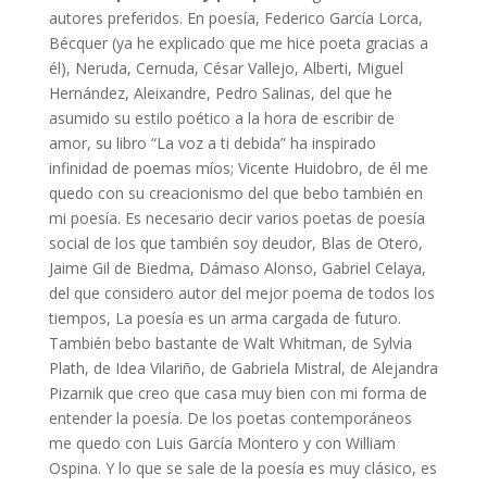
autores preferidos. En poesía, Federico García Lorca,
Bécquer (ya he explicado que me hice poeta gracias a
él), Neruda, Cernuda, César Vallejo, Alberti, Miguel
Hernández, Aleixandre, Pedro Salinas, del que he
asumido su estilo poético a la hora de escribir de
amor, su libro “La voz a ti debida” ha inspirado
infinidad de poemas míos; Vicente Huidobro, de él me
quedo con su creacionismo del que bebo también en
mi poesía. Es necesario decir varios poetas de poesía
social de los que también soy deudor, Blas de Otero,
Jaime Gil de Biedma, Dámaso Alonso, Gabriel Celaya,
del que considero autor del mejor poema de todos los
tiempos, La poesía es un arma cargada de futuro.
También bebo bastante de Walt Whitman, de Sylvia
Plath, de Idea Vilariño, de Gabriela Mistral, de Alejandra
Pizarnik que creo que casa muy bien con mi forma de
entender la poesía. De los poetas contemporáneos
me quedo con Luis García Montero y con William
Ospina. Y lo que se sale de la poesía es muy clásico, es