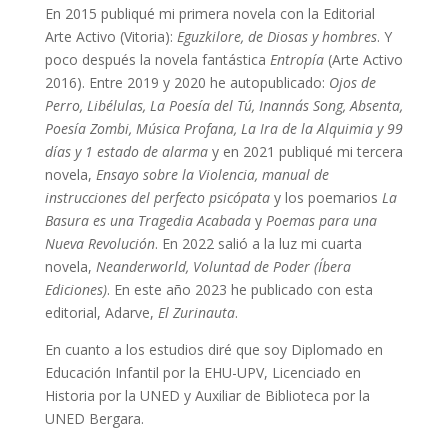
En 2015 publiqué mi primera novela con la Editorial
Arte Activo (Vitoria):
Eguzkilore, de Diosas y hombres
. Y
poco después la novela fantástica
Entropía
(Arte Activo
2016). Entre 2019 y 2020 he autopublicado:
Ojos de
Perro, Libélulas, La Poesía del Tú, Inanna´s Song, Absenta,
Poesía Zombi, Música Profana, La Ira de la Alquimia y 99
días y 1 estado de alarma
y en 2021 publiqué mi tercera
novela,
Ensayo sobre la Violencia, manual de
instrucciones del perfecto psicópata
y los poemarios
La
Basura es una Tragedia Acabada
y
Poemas para una
Nueva Revolución
. En 2022 salió a la luz mi cuarta
novela,
Neanderworld, Voluntad de Poder (Íbera
Ediciones)
. En este año 2023 he publicado con esta
editorial, Adarve,
El Zurinauta
.
En cuanto a los estudios diré que soy Diplomado en
Educación Infantil por la EHU-UPV, Licenciado en
Historia por la UNED y Auxiliar de Biblioteca por la
UNED Bergara.