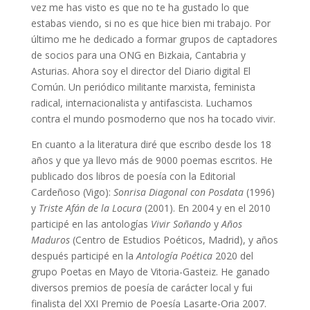
vez me has visto es que no te ha gustado lo que
estabas viendo, si no es que hice bien mi trabajo. Por
último me he dedicado a formar grupos de captadores
de socios para una ONG en Bizkaia, Cantabria y
Asturias. Ahora soy el director del Diario digital El
Común. Un periódico militante marxista, feminista
radical, internacionalista y antifascista. Luchamos
contra el mundo posmoderno que nos ha tocado vivir.
En cuanto a la literatura diré que escribo desde los 18
años y que ya llevo más de 9000 poemas escritos. He
publicado dos libros de poesía con la Editorial
Cardeñoso (Vigo):
Sonrisa Diagonal con Posdata
(1996)
y
Triste Afán de la Locura
(2001). En 2004 y en el 2010
participé en las antologías
Vivir Soñ
ando
y
Añ
os
Maduros
(Centro de Estudios Poéticos, Madrid), y años
después participé en la
Antología Poética
2020 del
grupo Poetas en Mayo de Vitoria-Gasteiz. He ganado
diversos premios de poesía de carácter local y fui
finalista del XXI Premio de Poesía Lasarte-Oria 2007.