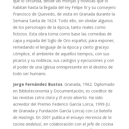
que lo circunda, desde las monjas y novicias que lo
habitan hasta la llegada del rey Felipe IV y su consejero
Francisco de Quevedo, de visita en Granada durante la
Semana Santa de 1624. Todo ello, sin olvidar algunos
de los personajes de la época, tanto reales como
ficticios. Esta obra toma como base las comedias de
capa y espada del Siglo de Oro español, para exponer,
remedando el lenguaje de la época y cierto gracejo
cómplice, el ambiente de aquellos tiempos, con sus
pícaros y su nobleza, sus castigos y ejecuciones y con
el poder de una Iglesia omnipresente en el destino de
todo ser humano.
Jorge Fernández Bustos
. Granada, 1962. Diplomado
en Biblioteconomía y Documentación, es coeditor de
las revistas
Letra clara
y
El erizo abierto
. Ha sido
acreedor del Premio Federico García Lorca, 1999 (U.
de Granada y Fundación García Lorca) con
La batalla
de Hastings
. En 2001 publica el ensayo
Herencia de la
cocina andalusí
, en colaboración con el jefe de cocina