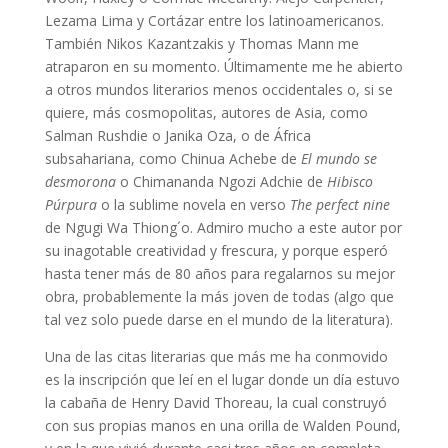
Lezama Lima y Cortázar entre los latinoamericanos.
También Nikos Kazantzakis y Thomas Mann me
atraparon en su momento. Últimamente me he abierto
a otros mundos literarios menos occidentales o, si se
quiere, más cosmopolitas, autores de Asia, como
Salman Rushdie o Janika Oza, o de África
subsahariana, como Chinua Achebe de
El mundo se
desmorona
o Chimananda Ngozi Adchie de
Hibisco
Púrpura
o la sublime novela en verso
The perfect nine
de Ngugi Wa Thiong´o. Admiro mucho a este autor por
su inagotable creatividad y frescura, y porque esperó
hasta tener más de 80 años para regalarnos su mejor
obra, probablemente la más joven de todas (algo que
tal vez solo puede darse en el mundo de la literatura).
Una de las citas literarias que más me ha conmovido
es la inscripción que leí en el lugar donde un día estuvo
la cabaña de Henry David Thoreau, la cual construyó
con sus propias manos en una orilla de Walden Pound,