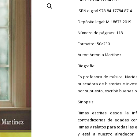
desde
4.99€
ISBN digital 978-84-17784-87-4
hasta
Depósito legal: M-18673-2019
13.00€
Número de páginas: 118
Formato: 150×230
Autor: Antonia Martínez
Biografía:
Es profesora de música. Nacida 
buscadora de historias e invest
por supuesto, escribir buenas 
Sinopsis:
Rimas escritas desde la infa
contradictorios de edades co
Rimas y relatos para todas las
y está a nuestro alrededor.