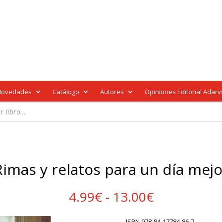
Novedades
Catálogo
Autores
Opiniones Editorial Adar
Rimas y relatos para un día mejo
Rango
4.99
€
-
13.00
€
de
precios:
ISBN 978-84-17784-86-7