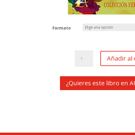
Formato
Rimas
Añadir al 
y
relatos
para
un
¿Quieres este libro en
día
mejor
cantidad