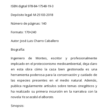
ejercicio,
ISBN digital 978-84-17548-19-3
su
Depósito legal: M-25103-2018
cultura
y
Número de páginas: 140
su
Formato: 170×240
arte.
cantidad
Autor: José Luis Charro Caballero
Biografía:
Ingeniero de Montes, escritor y profesionalmente
implicado en el proteccionismo medioambiental, deja claro
en esta obra cómo la caza bien gestionada es una
herramienta poderosa para la conservación y cuidado de
las especies presentes en el medio natural. Además,
publica regularmente artículos sobre temas cinegéticos y
ha realizado su primera incursión en la narrativa con la
novela
Ya se acabó el alboroto
.
Sinopsis: