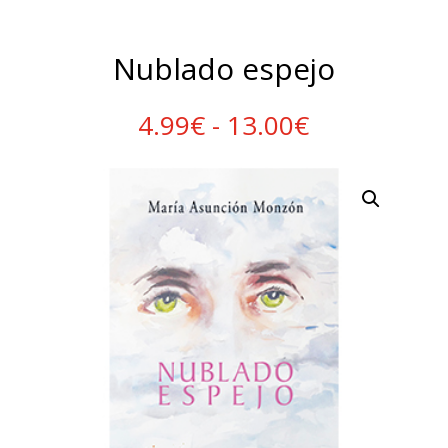
Nublado espejo
Rango
4.99
€
-
13.00
€
de
precios:
desde
4.99€
hasta
13.00€