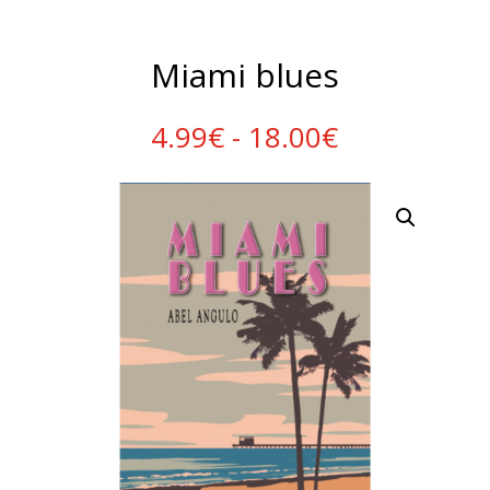
Miami blues
Rango
4.99
€
-
18.00
€
de
precios:
desde
4.99€
hasta
18.00€