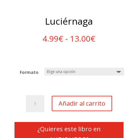
Luciérnaga
Rango
4.99
€
-
13.00
€
de
precios:
desde
4.99€
hasta
Formato
13.00€
Luciérnaga
Añadir al carrito
cantidad
¿Quieres este libro en