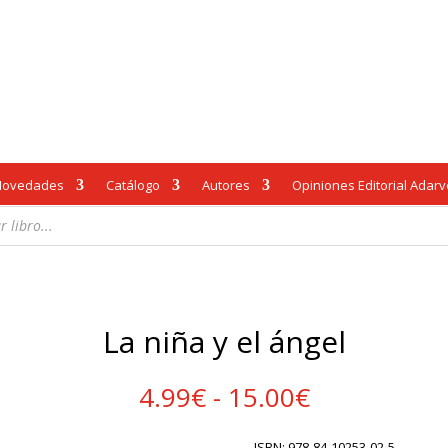
Novedades
Catálogo
Autores
Opiniones Editorial Adar
La niña y el ángel
Rango
4.99
€
-
15.00
€
de
precios:
ISBN: 978-84-10253-02-5