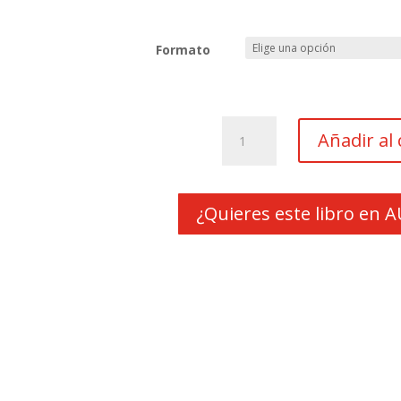
Formato
La
Añadir al 
niña
y
el
ángel
¿Quieres este libro en
cantidad