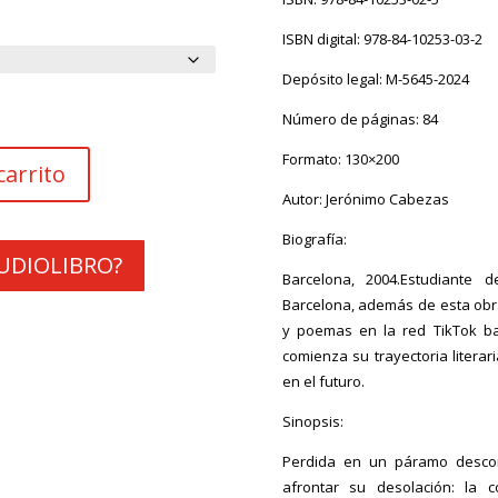
desde
4.99€
ISBN digital: 978-84-10253-03-2
hasta
Depósito legal: M-5645-2024
15.00€
Número de páginas: 84
Formato: 130×200
carrito
Autor: Jerónimo Cabezas
Biografía:
 AUDIOLIBRO?
Barcelona, 2004.Estudiante 
Barcelona, además de esta obr
y poemas en la red TikTok b
comienza su trayectoria liter
en el futuro.
Sinopsis:
Perdida en un páramo descon
afrontar su desolación: la