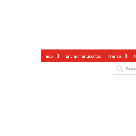
Inicio
Enviar manuscritos
Prensa
Búsqueda
de
productos