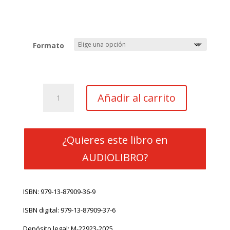
de
precios:
desde
4.99€
hasta
Formato
18.50€
La
Añadir al carrito
guerra
impensable
cantidad
¿Quieres este libro en
AUDIOLIBRO?
ISBN:
979-13-87909-36-9
ISBN digital:
979-13-87909-37-6
Depósito legal:
M-22923-2025