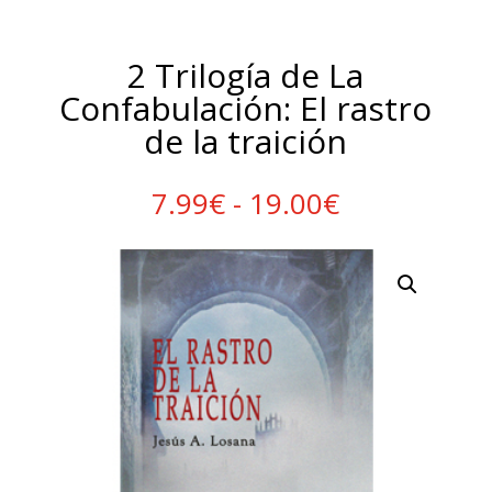
2 Trilogía de La
Confabulación: El rastro
de la traición
Rango
7.99
€
-
19.00
€
de
precios:
desde
7.99€
hasta
19.00€