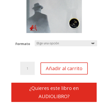
Formato
2
Añadir al carrito
Trilogía
de
La
Confabulación:
¿Quieres este libro en
El
AUDIOLIBRO?
rastro
de