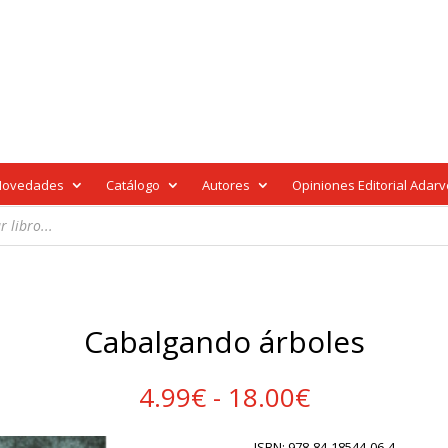
Novedades
Catálogo
Autores
Opiniones Editorial Adar
Cabalgando árboles
Rango
4.99
€
-
18.00
€
de
precios:
ISBN: 978-84-18544-06-4