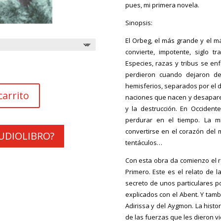
pues, mi primera novela.
Sinopsis:
El Orbeg, el más grande y el m
convierte, impotente, siglo t
Especies, razas y tribus se en
perdieron cuando dejaron de
hemisferios, separados por el dí
carrito
naciones que nacen y desaparec
y la destrucción. En Occident
perdurar en el tiempo. La mí
convertirse en el corazón del
 AUDIOLIBRO?
tentáculos…
Con esta obra da comienzo el re
Primero. Este es el relato de
secreto de unos particulares p
explicados con el Abent. Y tambi
Adirissa y del Aygmon. La histo
de las fuerzas que les dieron vi