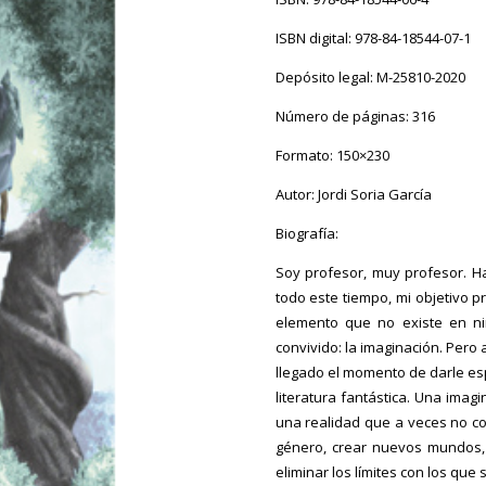
desde
4.99€
ISBN digital: 978-84-18544-07-1
hasta
Depósito legal: M-25810-2020
18.00€
Número de páginas: 316
Formato: 150×230
Autor: Jordi Soria García
Biografía:
Soy profesor, muy profesor. Ha
todo este tiempo, mi objetivo pr
elemento que no existe en n
convivido: la imaginación. Pero 
llegado el momento de darle esp
literatura fantástica. Una imag
una realidad que a veces no com
género, crear nuevos mundos, 
eliminar los límites con los qu