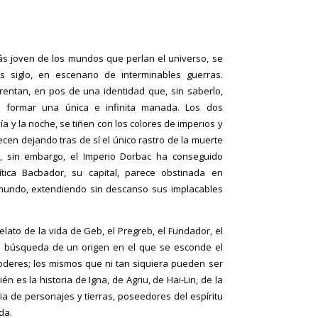
ás joven de los mundos que perlan el universo, se
ras siglo, en escenario de interminables guerras.
frentan, en pos de una identidad que, sin saberlo,
 formar una única e infinita manada. Los dos
a y la noche, se tiñen con los colores de imperios y
en dejando tras de sí el único rastro de la muerte
e, sin embargo, el Imperio Dorbac ha conseguido
tica Bacbador, su capital, parece obstinada en
 mundo, extendiendo sin descanso sus implacables
lato de la vida de Geb, el Pregreb, el Fundador, el
 la búsqueda de un origen en el que se esconde el
oderes; los mismos que ni tan siquiera pueden ser
én es la historia de Igna, de Agriu, de Hai-Lin, de la
ria de personajes y tierras, poseedores del espíritu
da.