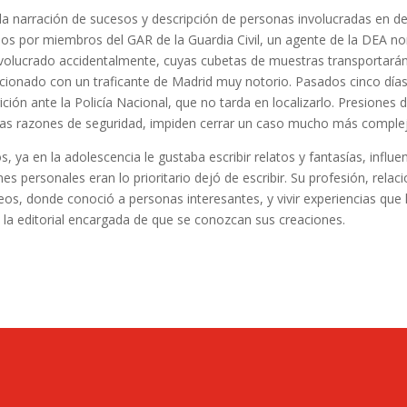
 la narración de sucesos y descripción de personas involucradas en del
os por miembros del GAR de la Guardia Civil, un agente de la DEA n
nvolucrado accidentalmente, cuyas cubetas de muestras transportarán 
lacionado con un traficante de Madrid muy notorio. Pasados cinco días
ción ante la Policía Nacional, que no tarda en localizarlo. Presiones
as razones de seguridad, impiden cerrar un caso mucho más complej
, ya en la adolescencia le gustaba escribir relatos y fantasías, influen
nes personales eran lo prioritario dejó de escribir. Su profesión, rela
os, donde conoció a personas interesantes, y vivir experiencias que l
 la editorial encargada de que se conozcan sus creaciones.