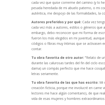
cada vez que quise correrme del camino (y lo he 
pesada heredada de mi abuelo paterno, o mi com
auténtica, me despojo de las formalidades, la c
Autores preferidos y por qué:
Cada vez tengo
cada vez más a autores, estilos o géneros que a
embargo, debo reconocer que mi forma de escrib
fueron los más elegidos en mi juventud, aunque 
códigos o fibras muy íntimas que se activasen en
contar.
Tu obra favorita de otro autor: “
Relato de un
durante las calurosas tardes del fin del ciclo esc
dama) un compás perfecto que me hace cosquillas
letras seriamente.
Tu obra favorita de las que has escrito:
Mi 
creación ficticia, porque me involucré en carne 
lectores me hace algún comentario), de que real
vida de esas mujeres y hombres extraordinarios 