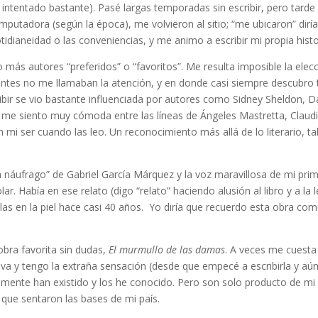
intentado bastante). Pasé largas temporadas sin escribir, pero tarde
putadora (según la época), me volvieron al sitio; “me ubicaron” di
otidianeidad o las conveniencias, y me animo a escribir mi propia hi
 más autores “preferidos” o “favoritos”. Me resulta imposible la el
ntes no me llamaban la atención, y en donde casi siempre descubro t
ir se vio bastante influenciada por autores como Sidney Sheldon, Da
me siento muy cómoda entre las líneas de Ángeles Mastretta, Claudia
 mi ser cuando las leo. Un reconocimiento más allá de lo literario, t
 náufrago” de Gabriel García Márquez y la voz maravillosa de mi prime
olar. Había en ese relato (digo “relato” haciendo alusión al libro y a l
 en la piel hace casi 40 años. Yo diría que recuerdo esta obra como
obra favorita sin dudas,
El murmullo de las damas
. A veces me cuesta
viva y tengo la extraña sensación (desde que empecé a escribirla y a
mente han existido y los he conocido. Pero son solo producto de mi i
que sentaron las bases de mi país.