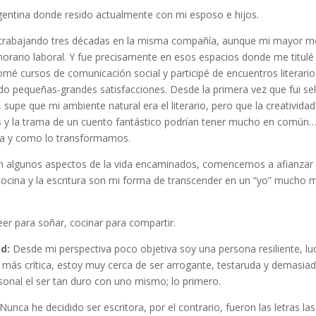
rgentina donde resido actualmente con mi esposo e hijos.
trabajando tres décadas en la misma compañía, aunque mi mayor mo
 horario laboral. Y fue precisamente en esos espacios donde me titul
omé cursos de comunicación social y participé de encuentros literario
o pequeñas-grandes satisfacciones. Desde la primera vez que fui se
 supe que mi ambiente natural era el literario, pero que la creativida
 y la trama de un cuento fantástico podrían tener mucho en común… 
ta y como lo transformamos.
n algunos aspectos de la vida encaminados, comencemos a afianzar 
cocina y la escritura son mi forma de transcender en un “yo” mucho m
 leer para soñar, cocinar para compartir.
d:
Desde mi perspectiva poco objetiva soy una persona resiliente, lu
a más crítica, estoy muy cerca de ser arrogante, testaruda y demasi
onal el ser tan duro con uno mismo; lo primero.
Nunca he decidido ser escritora, por el contrario, fueron las letras 