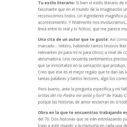
Tu estilo literario:
Si bien el estilo literario d
fascinante que en el mundo de la imaginación u
reconocemos todos. Un ingrediente magnífico pa
acontecimiento. Y finalmente nos involucramos, 
línea entre lo real y lo ficticio, que me parece 
Una cita de un autor que te guste:
Así como
marcado… reitero, habiendo tantos tesoros litera
relevantes (ni para mí ni para otros) a nivel de
abrumadora. Uno recuerda sentimientos preciso
que se inmortalizó en la sensación que produjo,
Creo que ese es el mejor regalo que te dan las le
tantas palabras y tantos lectores, algo los cone
Pero bueno, ante la pregunta específica y mi fa
orillas del río Piedra me senté y lloré”
de Paulo Co
porque las historias de amor encierran en sí to
Obra en la que te encuentras trabajando en
del 70. Dos historias que se irán entrelazando
trajo a este mundo y la memoria en cada una de