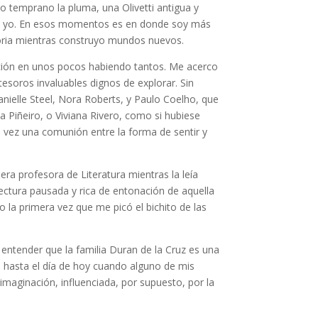
 o temprano la pluma, una Olivetti antigua y
ría yo. En esos momentos es en donde soy más
storia mientras construyo mundos nuevos.
ección en unos pocos habiendo tantos. Me acerco
esoros invaluables dignos de explorar. Sin
nielle Steel, Nora Roberts, y Paulo Coelho, que
 Piñeiro, o Viviana Rivero, como si hubiese
al vez una comunión entre la forma de sentir y
ra profesora de Literatura mientras la leía
a lectura pausada y rica de entonación de aquella
 la primera vez que me picó el bichito de las
 entender que la familia Duran de la Cruz es una
ún hasta el día de hoy cuando alguno de mis
maginación, influenciada, por supuesto, por la