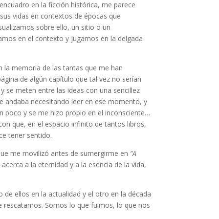
lo encuadro en la ficción histórica, me parece
n sus vidas en contextos de épocas que
alizamos sobre ello, un sitio o un
icamos en el contexto y jugamos en la delgada
en la memoria de las tantas que me han
ágina de algún capítulo que tal vez no serían
 y se meten entre las ideas con una sencillez
ue andaba necesitando leer en ese momento, y
un poco y se me hizo propio en el inconsciente…
n que, en el espacio infinito de tantos libros,
ce tener sentido.
go que me movilizó antes de sumergirme en
“A
cerca a la eternidad y a la esencia de la vida,
de ellos en la actualidad y el otro en la década
de rescatarnos. Somos lo que fuimos, lo que nos