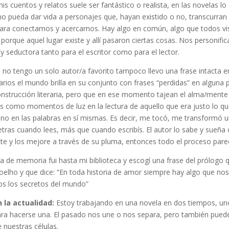
e mis cuentos y relatos suele ser fantástico o realista, en las novelas 
no pueda dar vida a personajes que, hayan existido o no, transcurra
ra conectarnos y acercarnos. Hay algo en común, algo que todos visu
porque aquel lugar existe y allí pasaron ciertas cosas. Nos personif
muy seductora tanto para el escritor como para el lector.
 no tengo un solo autor/a favorito tampoco llevo una frase intacta 
rios el mundo brilla en su conjunto con frases “perdidas” en alguna p
 construcción literaria, pero que en ese momento tajean el alma/mente
s como momentos de luz en la lectura de aquello que era justo lo q
 no en las palabras en sí mismas. Es decir, me tocó, me transformó 
tras cuando lees, más que cuando escribís. El autor lo sabe y sueña co
cte y los mejore a través de su pluma, entonces todo el proceso pare
lta de memoria fui hasta mi biblioteca y escogí una frase del prólo
elho y que dice: “En toda historia de amor siempre hay algo que nos a
dos los secretos del mundo”
 la actualidad:
Estoy trabajando en una novela en dos tiempos, uno 
 para hacerse una. El pasado nos une o nos separa, pero también pue
 nuestras células.